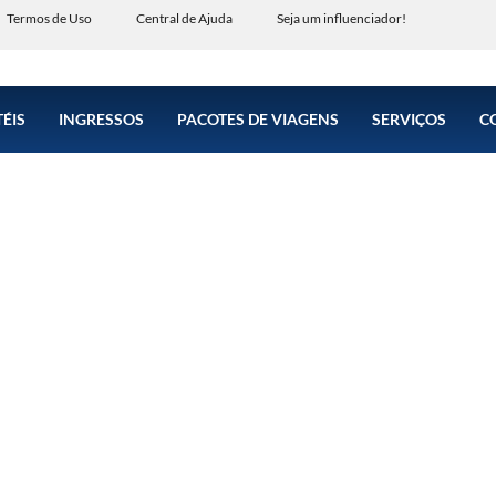
Termos de Uso
Central de Ajuda
Seja um influenciador!
ÉIS
INGRESSOS
PACOTES DE VIAGENS
SERVIÇOS
C