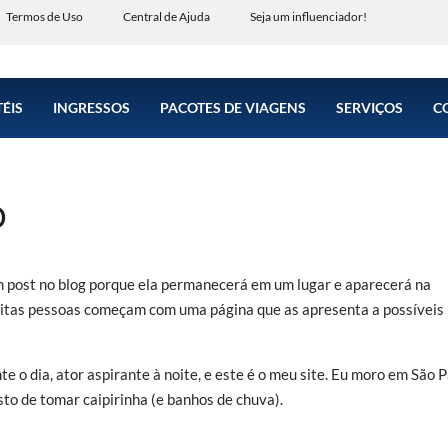
Termos de Uso
Central de Ajuda
Seja um influenciador!
ÉIS
INGRESSOS
PACOTES DE VIAGENS
SERVIÇOS
C
o
m post no blog porque ela permanecerá em um lugar e aparecerá na
uitas pessoas começam com uma página que as apresenta a possíveis
e o dia, ator aspirante à noite, e este é o meu site. Eu moro em São P
o de tomar caipirinha (e banhos de chuva).